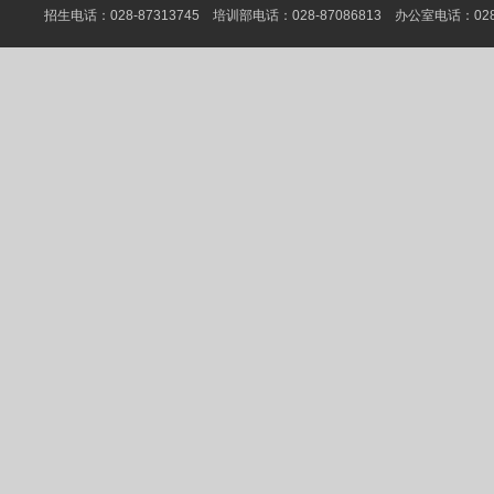
招生电话：028-87313745 培训部电话：028-87086813 办公室电话：028-