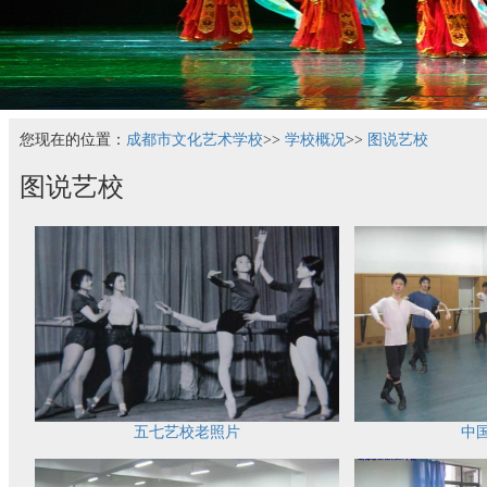
您现在的位置：
成都市文化艺术学校
>>
学校概况
>>
图说艺校
图说艺校
五七艺校老照片
中