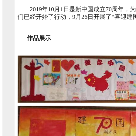
2019
年
10
月
1
日是新中国成立
70
周年，为
们已经开始了行动，
9
月
26
日开展了“喜迎建
作品展示